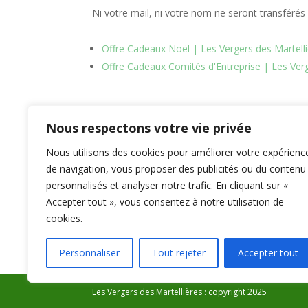
Ni votre mail, ni votre nom ne seront transférés 
Offre Cadeaux Noël | Les Vergers des Martell
Offre Cadeaux Comités d'Entreprise | Les Verg
E-m
Nous respectons votre vie privée
Nous utilisons des cookies pour améliorer votre expérienc
de navigation, vous proposer des publicités ou du contenu
personnalisés et analyser notre trafic. En cliquant sur «
Accepter tout », vous consentez à notre utilisation de
cookies.
Personnaliser
Tout rejeter
Accepter tout
Politique de confidentialité
Mentions léga
Les Vergers des Martellières : copyright 2025