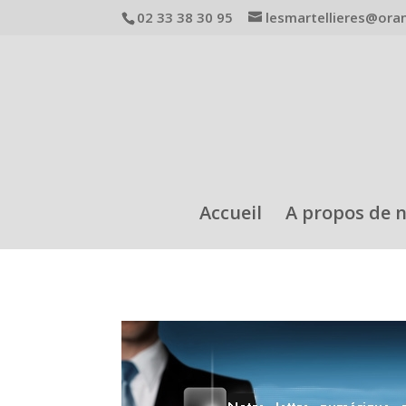
02 33 38 30 95
lesmartellieres@ora
Accueil
A propos de 