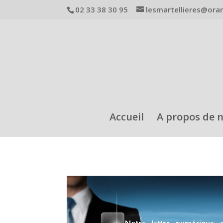
02 33 38 30 95
lesmartellieres@ora
Accueil
A propos de 