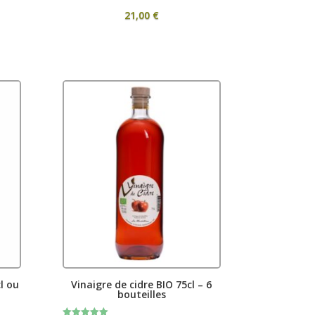
21,00
€
l ou
Vinaigre de cidre BIO 75cl – 6
bouteilles
ce