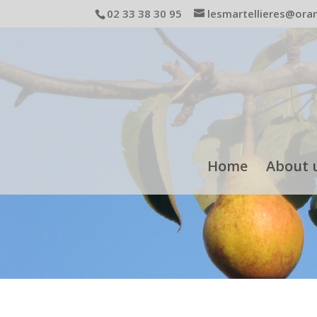
02 33 38 30 95
lesmartellieres@ora
Home
About 