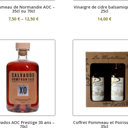
meau de Normandie AOC –
Vinaigre de cidre balsamiq
35cl ou 70cl
25cl
Price
7,50
€
–
12,50
€
14,00
€
range:
7,50 €
through
12,50 €
vados AOC Prestige 30 ans –
Coffret Pommeau et Poiris
70cl
35cl