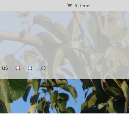
0 Items
 us