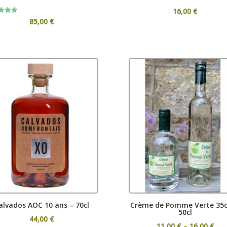
16,00
€
85,00
€
f 5
alvados AOC 10 ans – 70cl
Crème de Pomme Verte 35c
50cl
44,00
€
Pri
11,00
€
–
16,00
€