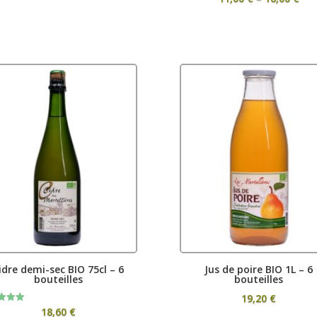
ran
11,
thr
16,
idre demi-sec BIO 75cl – 6
Jus de poire BIO 1L – 6
bouteilles
bouteilles
19,20
€
18,60
€