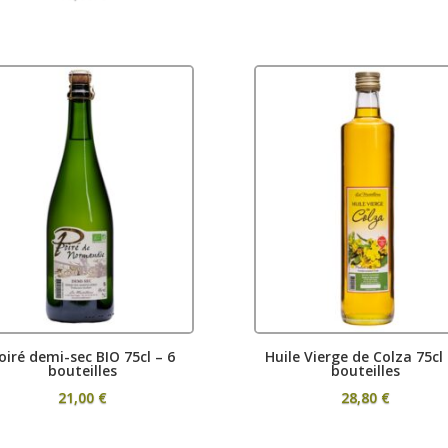
f 5
oiré demi-sec BIO 75cl – 6
Huile Vierge de Colza 75cl 
bouteilles
bouteilles
21,00
€
28,80
€