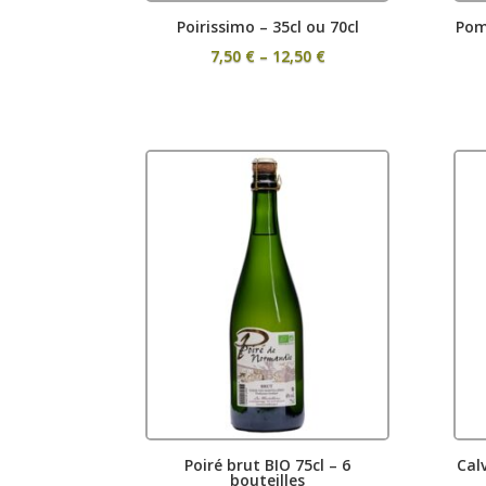
Poirissimo – 35cl ou 70cl
Pom
Price
7,50
€
–
12,50
€
range:
7,50 €
through
12,50 €
Poiré brut BIO 75cl – 6
Cal
bouteilles