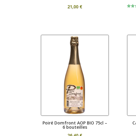
21,00
€
Rated
5.00
out o
Poiré Domfront AOP BIO 75cl –
C
6 bouteilles
26,40
€