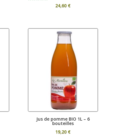
Rated
24,60
€
ge:
5.00
out of 5
00 €
ough
00 €
Jus de pomme BIO 1L – 6
bouteilles
19,20
€