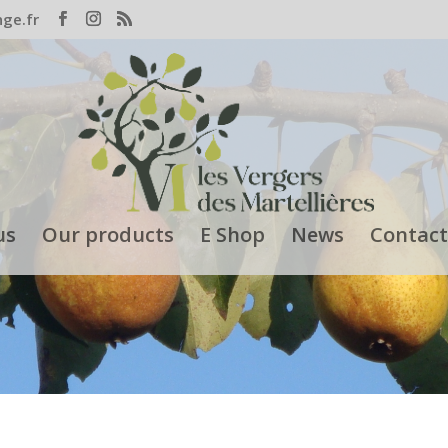
nge.fr
us
Our products
E Shop
News
Contact