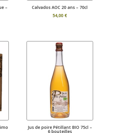
ue –
Calvados AOC 20 ans – 70cl
54,00
€
simo
Jus de poire Pétillant BIO 75cl –
6 bouteilles