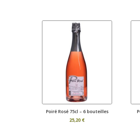
5.00
out o
Poiré Rosé 75cl – 6 bouteilles
P
25,20
€