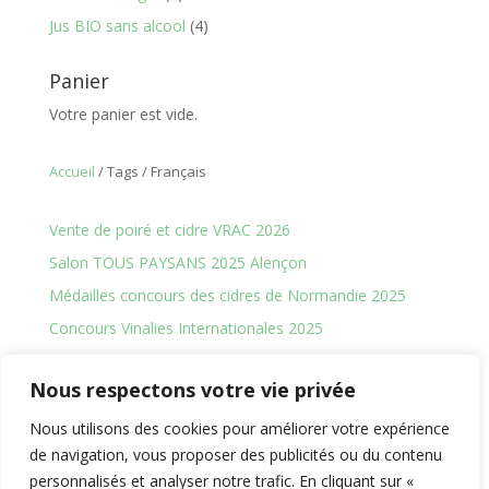
produits
4
Jus BIO sans alcool
4
produits
Panier
Votre panier est vide.
Accueil
/ Tags / Français
Vente de poiré et cidre VRAC 2026
Salon TOUS PAYSANS 2025 Alençon
Médailles concours des cidres de Normandie 2025
Concours Vinalies Internationales 2025
Calvados AOC Domfrontais
Nous respectons votre vie privée
Nous utilisons des cookies pour améliorer votre expérience
de navigation, vous proposer des publicités ou du contenu
Politique de confidentialité
Mentions légales
personnalisés et analyser notre trafic. En cliquant sur «