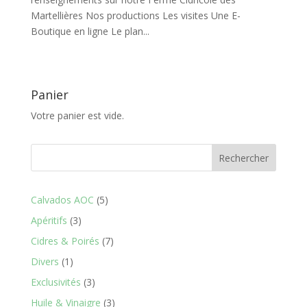
Martellières Nos productions Les visites Une E-
Boutique en ligne Le plan...
Panier
Votre panier est vide.
Rechercher
5
Calvados AOC
5
produits
3
Apéritifs
3
produits
7
Cidres & Poirés
7
produits
1
Divers
1
produit
3
Exclusivités
3
produits
3
Huile & Vinaigre
3